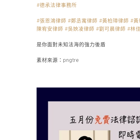
#德承法律事務所
#張恩鴻律師
#鄭丞寓律師
#黃柏璋律師
#
陳宥安律師
#吳姎凌律師
#劉可晨律師
#林
是你面對未知法海的強力後盾
素材來源：pngtre