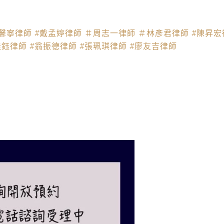
黃馨寧律師
#戴孟婷律師
＃周志一律師
＃林彥君律師
#陳昇宏
佳鈺律師
#翁振德律師
#張珮琪律師
#廖友吉律師