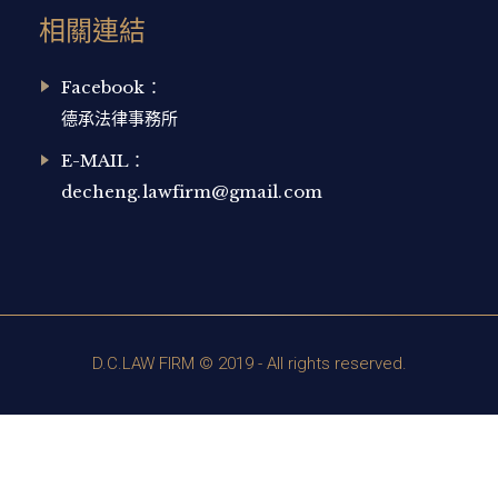
相關連結
Facebook：
德承法律事務所
E-MAIL：
decheng.lawfirm@gmail.com
D.C.LAW FIRM © 2019 - All rights reserved.