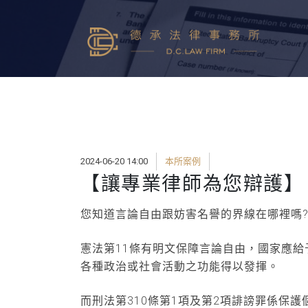
2024-06-20 14:00
本所案例
【讓專業律師為您辯護】
您知道言論自由跟妨害名譽的界線在哪裡嗎
憲法第11條有明文保障言論自由，國家應
各種政治或社會活動之功能得以發揮。
而刑法第310條第1項及第2項誹謗罪係保