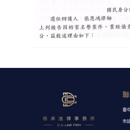
聯
臺
市