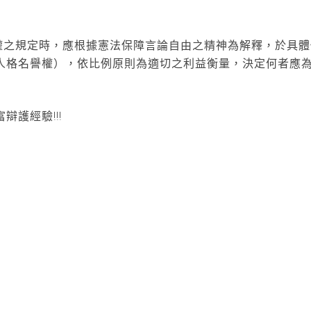
本權之規定時，應根據憲法保障言論自由之精神為解釋，於具體
人格名譽權），依比例原則為適切之利益衡量，決定何者應
護經驗!!!
。