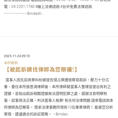
電：04-2201-1780 #線上法律諮詢 #台中免費法律諮詢
————————&mdash...
2025-11-24 09:10
本所案例
【被起訴請找律師為您辯護!】
當事人因先前商業糾紛被提告侵占罪遭檢察官起訴，壓力十分沉
重，委任本所張恩鴻律師後，本所律師替當事人整理並提出有利之
證據，並指出起訴相關證據無法證明犯罪之處，感謝法官明察秋
毫，認事用法正確，判決當事人無罪! 有任何法律問題 請來電諮詢本
所律師為您解答。 德承法律事務所現有10位專業律師！ 能替您分析
案情、建議適合的訴訟策略。 —&mdas...