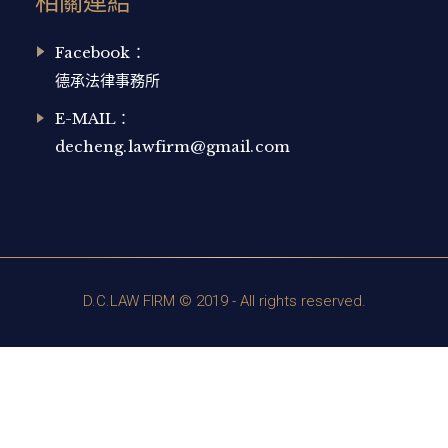
相關連結
Facebook：
德承法律事務所
E-MAIL：
decheng.lawfirm@gmail.com
D.C.LAW FIRM © 2019 - All rights reserved.