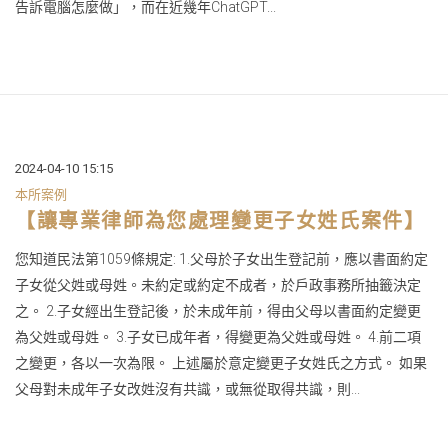
告訴電腦怎麼做」，而在近幾年ChatGPT...
2024-04-10 15:15
本所案例
【讓專業律師為您處理變更子女姓氏案件】
您知道民法第1059條規定: 1.父母於子女出生登記前，應以書面約定
子女從父姓或母姓。未約定或約定不成者，於戶政事務所抽籤決定
之。 2.子女經出生登記後，於未成年前，得由父母以書面約定變更
為父姓或母姓。 3.子女已成年者，得變更為父姓或母姓。 4.前二項
之變更，各以一次為限。 上述屬於意定變更子女姓氏之方式。 如果
父母對未成年子女改姓沒有共識，或無從取得共識，則...