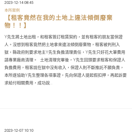
2023-12-14 08:45
本所案例
【租客竟然在我的土地上違法傾倒廢棄
物！！】
Y先生將土地出租，和租客簽訂租賃契約，並有租客的朋友當保證
人。沒想到租客竟然把土地拿來違法傾倒廢棄物，租客被判刑入
獄，縣政府則要求地主Y先生負擔清理責任，Y先生只好花大筆費用
請專業廠商清理。 土地清理完畢後，Y先生回頭要求租客和保證人
負擔費用，租客說在獄中沒有收入，保證人則不斷推託不願負責，
本所遂協助Y先生整理各項事證，先向保證人提起假扣押，再起訴要
求給付相關費用，成功說...
2023-12-07 10:10