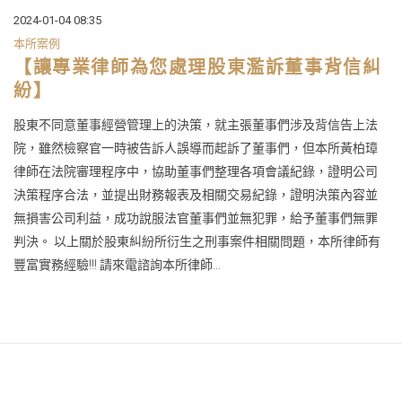
2024-01-04 08:35
本所案例
【讓專業律師為您處理股東濫訴董事背信糾
紛】
股東不同意董事經營管理上的決策，就主張董事們涉及背信告上法
院，雖然檢察官一時被告訴人誤導而起訴了董事們，但本所黃柏璋
律師在法院審理程序中，協助董事們整理各項會議紀錄，證明公司
決策程序合法，並提出財務報表及相關交易紀錄，證明決策內容並
無損害公司利益，成功說服法官董事們並無犯罪，給予董事們無罪
判決。 以上關於股東糾紛所衍生之刑事案件相關問題，本所律師有
豐富實務經驗!!! 請來電諮詢本所律師...