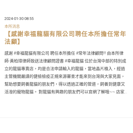
2024-01-30 08:55
本所消息
【感謝幸福龍貓有限公司聘任本所擔任常年
法顧】
感謝 #幸福龍貓有限公司 聘任本所擔任 #常年法律顧問!!! 由本所律
師-黃柏璋律師致送法律顧問證書 #幸福龍貓 位於台灣中部的特別成
立的龍貓專賣店，均是合法申請輸入的龍貓，當地晶片植入，經過
主管機關嚴謹的健檢檢疫正規來源審查才能來到台灣與大家見面，
幫助想要飼養龍貓的朋友們，得以透過正確的管道，飼養到健康又
活潑的寵物龍貓。 對龍貓有興趣的朋友們可以官網了解哦~~ 店家...