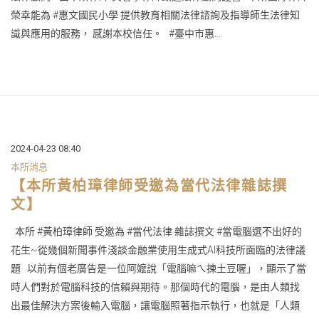
榮幸能為 #惠文國民小學 提供教育相關法律諮詢及指導師生法律知
識與應用的服務， 感謝本校信任。 #臺中市惠...
2024-04-23 08:40
本所消息
【本所黃柏璋律師受邀為當代法律雜誌撰
文】
本所 #黃柏璋律師 受邀為 #當代法律 雜誌撰文 #當電腦選不出好的
花生~從幾個新聞事件淺談金融業使用生成式AI科技所面臨的法律議
題 以前有個老廣告是一位阿嬤說「電腦嘛ㄟ揀土豆喔」，顯示了當
時人們對於電腦科技的信賴與期待。那個時代的電腦，是由人類找
出最佳解決方案後輸入電腦，讓電腦照著指示執行，也就是「人類