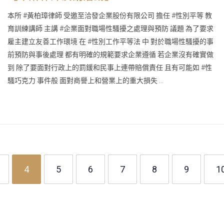
本所 #黃柏璋律師 受邀至洽發企業股份有限公司 擔任 #性別平等 教
育訓練講師 主講 #企業面對職場性騷擾之處理與預防 議題 為了要求
雇主建立友善工作環境 在 #性別工作平等法 中 對於職場性騷擾的事
前預防與事後處理 都有明確的規範要求企業遵循 若企業沒有確實做
到 除了要面對行政上的罰鍰和民事上連帶賠償責任 且有可能如 #性
騷巧克力 事件般 面對商譽上和營業上的重大損失 ...
4
5
6
7
8
9
1