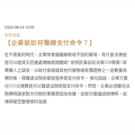
2020-08-24 10:00
本所消息
【企業該如何聲請支付命令？】
在不景氣的時代，企業常會面臨帳款收不回的窘境，有什麼法律途
徑可以經濟又迅速處理帳款問題呢? 依照民事訴訟法第508條第1項
債權人之請求，以給付金錢或其他代替物或有價證券之一定數量為
標的者，得聲請法院依督促程序發支付命令。 換句話說，企業只要
付500元規費就可以聲請法院核發支付命令。然而，企業必須要向法
院釋明請求對方付款的事實原因及依據，這部分建議諮詢律師，由
律師替您整理資料及撰...