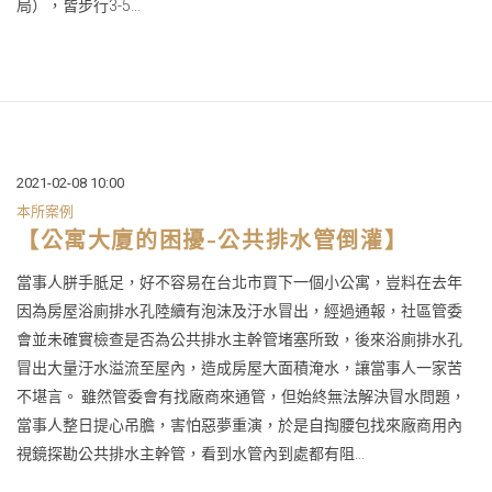
局），皆步行3-5...
2021-02-08 10:00
本所案例
【公寓大廈的困擾-公共排水管倒灌】
當事人胼手胝足，好不容易在台北市買下一個小公寓，豈料在去年
因為房屋浴廁排水孔陸續有泡沫及汙水冒出，經過通報，社區管委
會並未確實檢查是否為公共排水主幹管堵塞所致，後來浴廁排水孔
冒出大量汙水溢流至屋內，造成房屋大面積淹水，讓當事人一家苦
不堪言。 雖然管委會有找廠商來通管，但始終無法解決冒水問題，
當事人整日提心吊膽，害怕惡夢重演，於是自掏腰包找來廠商用內
視鏡探勘公共排水主幹管，看到水管內到處都有阻...