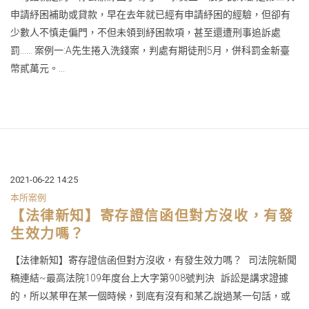
申請紓困補助或貸款，早在去年就已經有申請紓困的經驗，但卻有
少數人不慎走偏門，不但未領到紓困款項，甚至還遭刑事追訴處
罰...... 案例一:A先生捲入洗錢案，判處有期徒刑5月，併科罰金新臺
幣貳萬元。...
2021-06-22 14:25
本所案例
【法律新知】寄存證信函但對方沒收，有發
生效力嗎？
【法律新知】寄存證信函但對方沒收，有發生效力嗎？ 司法院新聞
稿連結~最高法院109年度台上大字第908號判決 訴訟是講求證據
的，所以某甲在某一個時候，到底有沒有和某乙說過某一句話，或