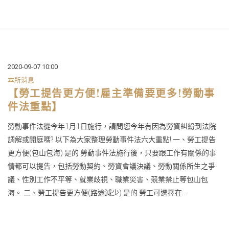
2020-09-07 10:00
本所消息
【勞工提告更方便!雇主準備要更多!勞動事
件法重點】
勞動事件法從今年1月1日施行，請問您今年有因為勞資糾紛到法院
調解或開庭嗎? 以下為大家整理勞動事件法六大重點! 一、勞工提告
更方便(包山包海) 是的 勞動事件法施行後，只要跟工作有關係的事
情都可以提告，包括勞動契約、勞資會議決議、勞動關係所生之爭
議、性別工作不平等、就業歧視、職業災害、競業禁止等包山包
海。 二、勞工提告更方便(路途減少) 是的 勞工可選擇在...