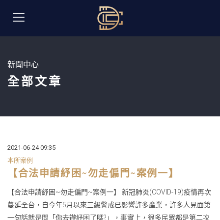
新聞中心
全部文章
2021-06-24 09:35
本所案例
【合法申請紓困~勿走偏門~案例一】
【合法申請紓困~勿走偏門~案例一】 新冠肺炎(COVID-19)疫情再次
蔓延全台，自今年5月以來三級警戒已影響許多產業，許多人見面第
一句話就是問「你去辦紓困了嗎?」，事實上，很多民眾都是第二次